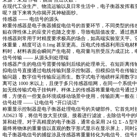
在现代工业生产、物流运输以及日常生活中，电子衡器发挥着
呢？接下来将为你揭开其神秘面纱。​
传感器 —— 电信号的源头​
称重传感器是电子衡器捕捉电信号的首要环节，不同类型的传
贴在弹性体上的应变片也随之变形，导致电阻值改变。通过惠
传感器则常用于对精度要求极高的场合，如高端实验室天平。
体重量，精度可达 0.1mg 甚至更高。压电式传感器利用
料时，材料表面会瞬间产生电荷，电荷量与所受压力成正比，电
信号传输 —— 从源头到处理端​
传感器产生的电信号需要传输到后续的处理单元。在短距离传
拟电信号直接通过电线传输到显示控制器。但模拟信号在传输
输问题，数字信号传输应运而生。数字式电子地磅秤采用数字式
离可达 1000 米以上，且便于多只传感器组网，在同一个系
如无线传输式电子挂钩秤。秤体上的传感器将重量电信号通过
缚，方便在一些复杂环境或移动场景中使用，传输距离一般在 100 -
信号处理 —— 让电信号 “开口说话”​
称重显示控制器是电子衡器处理电信号的关键部件。它首先对
AD623 等，将信号放大至伏级。接着进行滤波，去除信号
算和处理。对于高精度的电子衡器，通常会采用 24 位 Σ -
最终将物体的重量值以直观的数字形式显示在显示屏上，同时
电子衡器电信号的捕捉涉及传感器将重量转化为电信号、信号