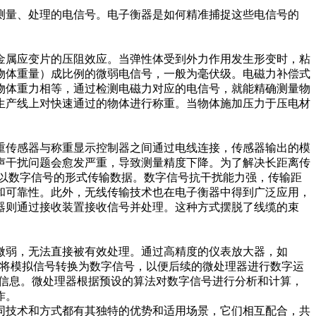
测量、处理的电信号。电子衡器是如何精准捕捉这些电信号的
金属应变片的压阻效应。当弹性体受到外力作用发生形变时，粘
物体重量）成比例的微弱电信号，一般为毫伏级。电磁力补偿式
物体重力相等，通过检测电磁力对应的电信号，就能精确测量物
业生产线上对快速通过的物体进行称重。当物体施加压力于压电材
重传感器与称重显示控制器之间通过电线连接，传感器输出的模
声干扰问题会愈发严重，导致测量精度下降。为了解决长距离传
，以数字信号的形式传输数据。数字信号抗干扰能力强，传输距
活性和可靠性。此外，无线传输技术也在电子衡器中得到广泛应用，
器则通过接收装置接收信号并处理。这种方式摆脱了线缆的束
微弱，无法直接被有效处理。通过高精度的仪表放大器，如
C）将模拟信号转换为数字信号，以便后续的微处理器进行数字运
始重量信息。微处理器根据预设的算法对数字信号进行分析和计算，
。​
同技术和方式都有其独特的优势和适用场景，它们相互配合，共