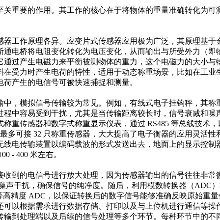
至关重要的作用。其工作的核心在于将物体的重量准确转化为可
感器工作原理各异。应变片式传感器应用极为广泛，其原理基于
斯通电桥将电阻变化转化为电压变化，从而输出与所受外力（即
它通过产生电磁力来平衡被测物体的重力，这个电磁力的大小与
压电材料在受力时产生电荷的特性，适用于动态称重场景，比如在工
荷产生的电信号可被快速捕捉和测量。​
输中，模拟信号传输较为常见。例如，有线式电子挂钩秤，其称
过程中容易受到干扰，尤其是当传输距离较长时，信号衰减和噪
称重传感器和数字式称重显示仪表，通过 RS485 等总线技术
统中最多可接 32 只称重传感器，大大提高了电子衡器的应用灵
无线电传输装置以编码载波的形式发送出去，地面上的显示控制
 400 米左右。​
接收到的电信号进行放大处理，因为传感器输出的信号往往非常
中的噪声干扰，确保信号的纯净度。随后，利用模数转换器（AD
 Δ 型等高精度 ADC，以保证转换后的数字信号能够准确反映原
还可以根据需求进行数据存储、打印以及与上位机进行通信等操作
传输到处理端以及后续的信号处理等多个环节。每种环节中的不