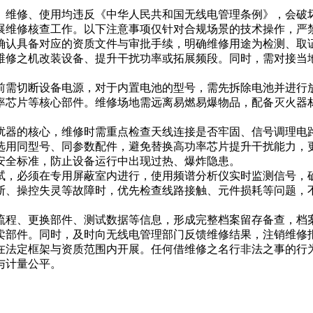
、维修、使用均违反《中华人民共和国无线电管理条例》，会破
展维修核查工作。以下注意事项仅针对合规场景的技术操作，严
确认具备对应的资质文件与审批手续，明确维修用途为检测、取
维修之机改装设备、提升干扰功率或拓展频段。同时，需对接当
前需切断设备电源，对于内置电池的型号，需先拆除电池并进行
率芯片等核心部件。维修场地需远离易燃易爆物品，配备灭火器
扰器的核心，维修时需重点检查天线连接是否牢固、信号调理电
选用同型号、同参数配件，避免替换高功率芯片提升干扰能力，
安全标准，防止设备运行中出现过热、爆炸隐患。
试，必须在专用屏蔽室内进行，使用频谱分析仪实时监测信号，
断、操控失灵等故障时，优先检查线路接触、元件损耗等问题，
流程、更换部件、测试数据等信息，形成完整档案留存备查，档
卖部件。同时，及时向无线电管理部门反馈维修结果，注销维修
在法定框架与资质范围内开展。任何借维修之名行非法之事的行
与计量公平。