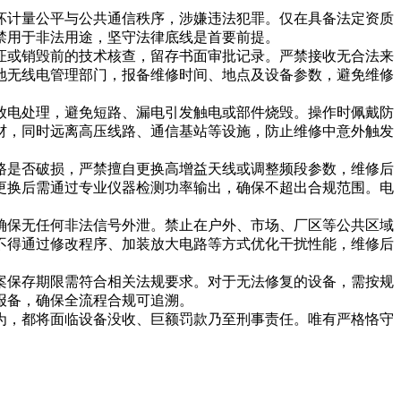
坏计量公平与公共通信秩序，涉嫌违法犯罪。仅在具备法定资质
禁用于非法用途，坚守法律底线是首要前提。
证或销毁前的技术核查，留存书面审批记录。严禁接收无合法来
地无线电管理部门，报备维修时间、地点及设备参数，避免维修
放电处理，避免短路、漏电引发触电或部件烧毁。操作时佩戴防
材，同时远离高压线路、通信基站等设施，防止维修中意外触发
路是否破损，严禁擅自更换高增益天线或调整频段参数，维修后
更换后需通过专业仪器检测功率输出，确保不超出合规范围。电
确保无任何非法信号外泄。禁止在户外、市场、厂区等公共区域
不得通过修改程序、加装放大电路等方式优化干扰性能，维修后
案保存期限需符合相关法规要求。对于无法修复的设备，需按规
报备，确保全流程合规可追溯。
为，都将面临设备没收、巨额罚款乃至刑事责任。唯有严格恪守