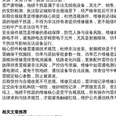
需严肃明确，地磅干扰器属于非法无线电设备，其生产、销售
的安防检测、执法取证辅助等合规场景下，经严格审批后可开
前期合规核查是维修的核心前提，杜绝违规操作。维修前必须
源的地磅干扰器，不得为非法持有者提供维修服务，更不能借
过程中产生非法信号干扰。
安全操作规范是维修的基础保障，防范人身与设备风险。维修
静电手环，避免静电击穿精密电子元件，尤其是射频模块、功
干扰信号影响合法设备运行。
核心部件检修需遵循技术规范，杜绝非法改装。射频模块是干
需确保干扰频段、功率与原始审批参数一致。功率芯片维修需
源模块维修需排查电池漏液、线路老化问题，更换配件需符合
故障排查需规避非法风险，严控信号泄漏。维修中如需通电测
通电测试，避免干扰地磅、通信设备等合法设施。排查信号中
需锁定核心参数，防止被篡改。
后期管控与合规收尾不可忽视。维修完成后，需详细记录维修
定交由专业机构统一销毁，做好销毁记录，严禁随意丢弃、变
综上，地磅干扰器的维修核心是坚守合规底线，所有操作均需
法律准则与技术规范，才能避免触碰红线，维护公共通信秩序
相关文章推荐