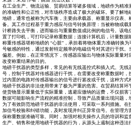
在工业生产、物流运输、贸易结算等诸多领域，地磅作为精准测
的准确性和公正性，对市场秩序造成了极大的破坏。要了解地磅
地磅，通常也被称为汽车衡，主要由承载器、称重显示仪表、
备。其工作过程基于重力感应与信号转换原理：当被称物或载
计桥路失去平衡，进而输出与重量数值成比例的电信号。该电信
置了打印机，可打印记录称重数据；连接计算机后，计量数据
称重传感器堪称地磅的 “心脏”，承担着将物体重力准确转换
号敏感的特性，通过发射特定频率的电磁信号对其进行干扰。
偏差。例如，在正常情况下，传感器应输出与物体实际重量对
改变称重结果的目的。​
地磅干扰器的类型多样，常见的有无线遥控式和插入式。无线
号，控制干扰器对传感器进行干扰，在需要改变称重数据时，
过内置的电路对传感器输出的信号进行篡改或干扰，这种方式
地磅干扰器的非法使用带来了极为严重的危害。在贸易结算环
使货物显示重量低于实际重量，逃避应缴纳的运费，不仅损害
数据可能影响生产流程的精准控制，导致产品质量出现问题，增
为了有效防范地磅干扰器的非法使用，可采取一系列措施。在
加信号校验和纠错功能，及时发现并纠正异常信号。在管理方
保称重数据准确可靠。同时，加强对相关操作人员的培训和监
生产、销售和使用地磅干扰器的行为，从源头上遏制这种违法