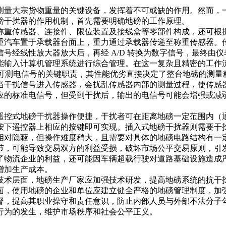
量大宗货物重量的关键设备，发挥着不可或缺的作用。然而，一
干扰器的作用机制，首先需要明确地磅的工作原理。​
称重传感器、连接件、限位装置及接线盒等零部件构成，还可根
重汽车置于承载器台面上，重力通过承载器传递至称重传感器。
号经线性放大器放大后，再经 A/D 转换为数字信号，最终由
能输入计算机管理系统进行综合管理。在这一复杂且精密的工作流
为可测电信号的关键职责，其性能优劣直接决定了整台地磅的测
当干扰信号进入传感器，会扰乱传感器内部的测量过程，使传感
应的标准电信号，但受到干扰后，输出的电信号可能会增强或减
遥控式地磅干扰器操作便捷，干扰者可在距离地磅一定范围内（
按下遥控器上相应的按键即可实现。插入式地磅干扰器则需要干
相对隐蔽，但操作难度稍大，且需要对具体的地磅电路结构有一定
节，可能导致交易双方的利益受损，破坏市场公平交易原则，引
了物流企业的利益，还可能因车辆超载行驶对道路基础设施造成
加生产成本。​
技术层面，地磅生产厂家应加强技术研发，提高地磅系统的抗干
面，使用地磅的企业和单位应建立健全严格的地磅管理制度，加
督，提高其职业操守和责任意识，防止内部人员与外部不法分子
行为的发生，维护市场秩序和社会公平正义。