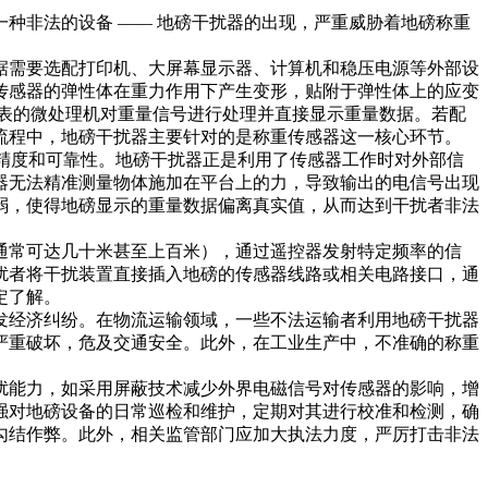
种非法的设备 —— 地磅干扰器的出现，严重威胁着地磅称重
据需要选配打印机、大屏幕显示器、计算机和稳压电源等外部设
传感器的弹性体在重力作用下产生变形，贴附于弹性体上的应变
仪表的微处理机对重量信号进行处理并直接显示重量数据。若配
程中，地磅干扰器主要针对的是称重传感器这一核心环节。​
量精度和可靠性。地磅干扰器正是利用了传感器工作时对外部信
器无法精准测量物体施加在平台上的力，导致输出的电信号出现
弱，使得地磅显示的重量数据偏离真实值，从而达到干扰者非法
通常可达几十米甚至上百米），通过遥控器发射特定频率的信
扰者将干扰装置直接插入地磅的传感器线路或相关电路接口，通
了解。​
发经济纠纷。在物流运输领域，一些不法运输者利用地磅干扰器
严重破坏，危及交通安全。此外，在工业生产中，不准确的称重
扰能力，如采用屏蔽技术减少外界电磁信号对传感器的影响，增
强对地磅设备的日常巡检和维护，定期对其进行校准和检测，确
勾结作弊。此外，相关监管部门应加大执法力度，严厉打击非法